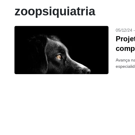
zoopsiquiatria
05/12/24 
Proje
compo
Avança na
especiali