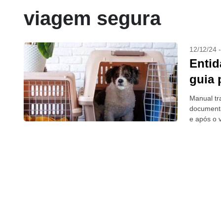
viagem segura
12/12/24 
Entid
guia 
Manual tr
documenta
e após o 