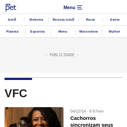
Menu
IstoÉ
Dinheiro
Revista IstoÉ
Rural
Gente
Planeta
Esportes
Menu
Motorshow
Mulher
VFC
04/12/24 - 8:57min
Cachorros
sincronizam seus