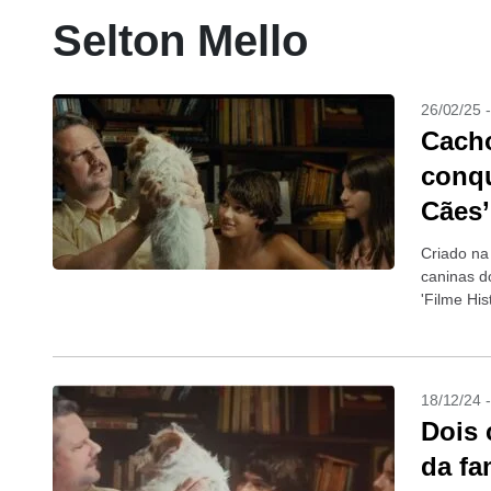
Selton Mello
26/02/25 
Cacho
conqu
Cães’
Criado na
caninas d
'Filme His
18/12/24 
Dois 
da fa