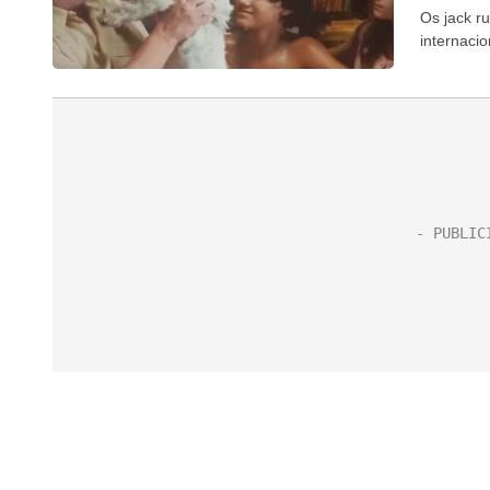
Os jack r
internaci