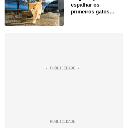
espalhar os
primeiros gatos
domésticos na
Europa