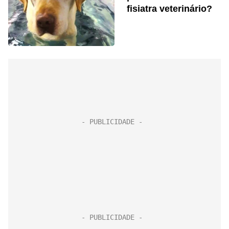
fisiatra veterinário?