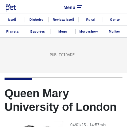
Menu
IstoÉ
Dinheiro
Revista IstoÉ
Rural
Gente
Planeta
Esportes
Menu
Motorshow
Mulher
Queen Mary
University of London
04/01/25 - 14:57min