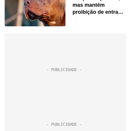
mas mantém
proibição de entrada
e procriação da raça
no estado