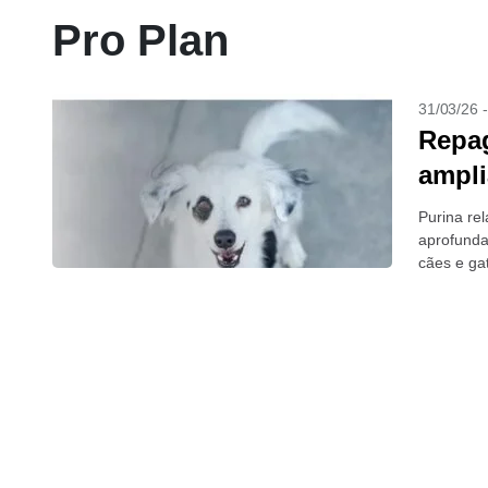
Pro Plan
31/03/26 
Repag
ampli
Purina re
aprofunda
cães e gat