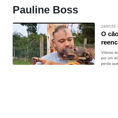
Pauline Boss
24/07/25 
O cão
reenc
Vítimas d
por um an
perda que