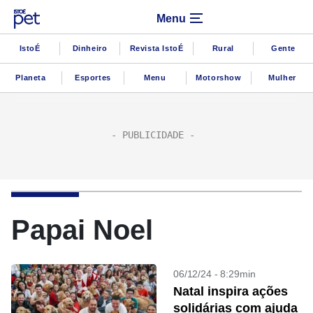
Menu
IstoÉ
Dinheiro
Revista IstoÉ
Rural
Gente
Planeta
Esportes
Menu
Motorshow
Mulher
Papai Noel
06/12/24 - 8:29min
Natal inspira ações
solidárias com ajuda