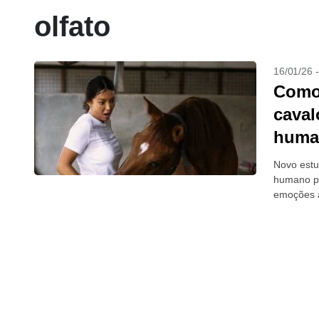
olfato
16/01/26 
Como 
caval
huma
Novo estu
humano po
emoções 