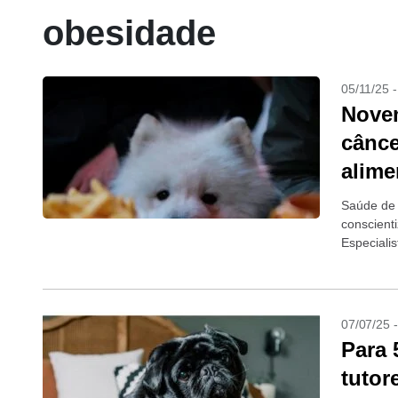
obesidade
05/11/25 
Novem
cânce
alime
Saúde de 
conscient
Especiali
com mais 
07/07/25 
Para 
tutor