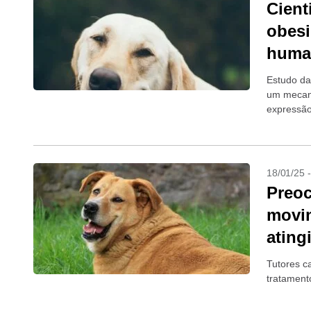
Cient
obesi
huma
Estudo da
um mecani
expressão
rigor...
18/01/25 
Preo
movi
ating
Tutores c
tratament