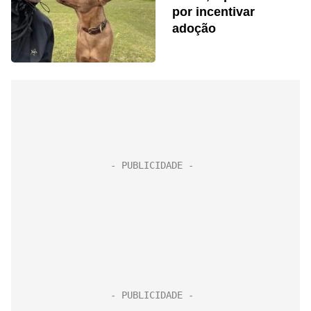
por incentivar
adoção