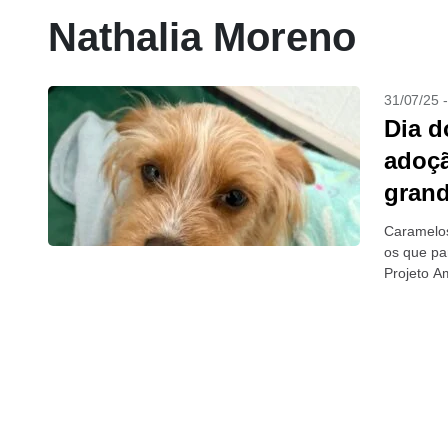
Nathalia Moreno
31/07/25 
Dia d
adoçã
grand
Caramelos
os que pa
Projeto A