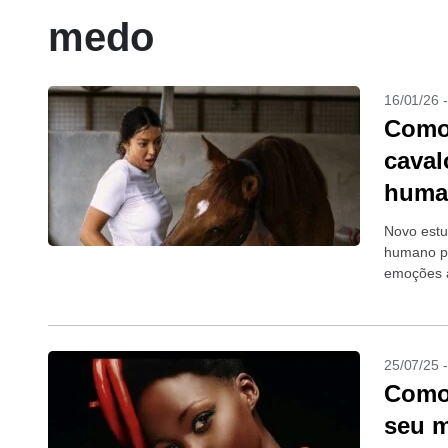
medo
16/01/26 
Como 
caval
huma
Novo estu
humano po
emoções 
25/07/25 
Como 
seu m