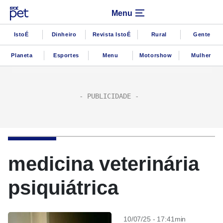
Menu
IstoÉ
Dinheiro
Revista IstoÉ
Rural
Gente
Planeta
Esportes
Menu
Motorshow
Mulher
medicina veterinária
psiquiátrica
10/07/25 - 17:41min