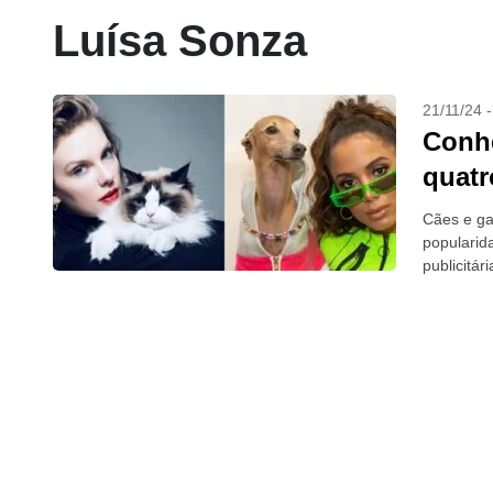
Luísa Sonza
21/11/24 
Conhe
quatr
Cães e ga
popularid
publicitár