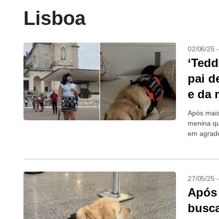
Lisboa
02/06/25 
‘Tedd
pai d
e da 
Após mais
menina qu
em agrad
27/05/25 
Após 
busca