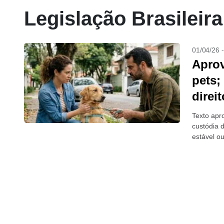
Legislação Brasileira
01/04/26 
Aprov
pets;
direit
Texto apr
custódia 
estável ou
afetivo