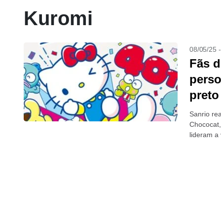
Kuromi
08/05/25 
Fãs d
perso
preto
Sanrio re
Chococat,
lideram a