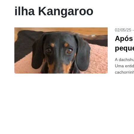
ilha Kangaroo
02/05/25 
Após 
peque
A dachshu
Uma entid
cachorrin