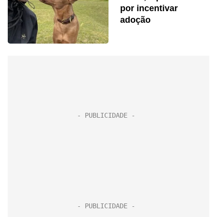
por incentivar
adoção