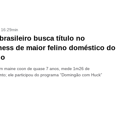
- 16:29min
brasileiro busca título no
ess de maior felino doméstico do
do
um maine coon de quase 7 anos, mede 1m26 de
to; ele participou do programa “Domingão com Huck”