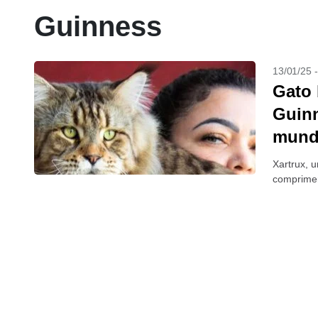
Guinness
13/01/25 
Gato 
Guinn
mun
Xartrux, 
comprimen