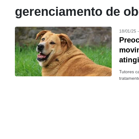
gerenciamento de ob
18/01/25 
Preo
movi
ating
Tutores c
tratament