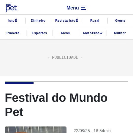
Menu
IstoÉ
Dinheiro
Revista IstoÉ
Rural
Gente
Planeta
Esportes
Menu
Motorshow
Mulher
Festival do Mundo
Pet
22/08/25 - 16:54min