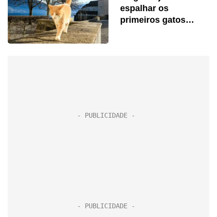
espalhar os
primeiros gatos
domésticos na
Europa