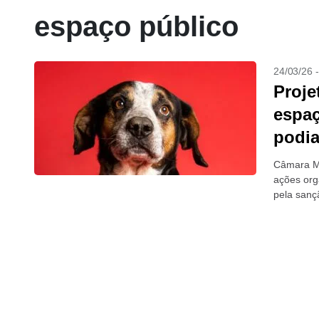
espaço público
24/03/26 
Proje
espaç
podi
Câmara Mu
ações org
pela sanç