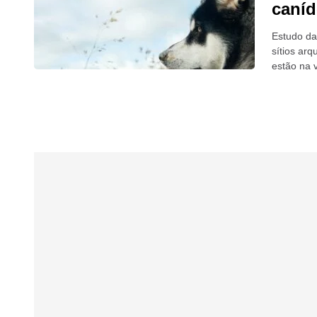
caníd
Estudo da
sítios ar
estão na 
se...