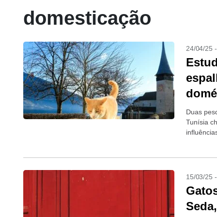
domesticação
24/04/25 
Estud
espal
domé
Duas pesq
Tunísia c
influência
15/03/25 
Gatos
Seda,