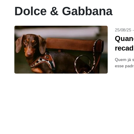
Dolce & Gabbana
25/08/25 
Quand
reca
Quem já s
esse padr