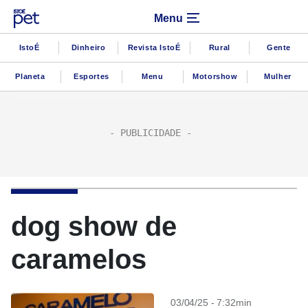
Menu
IstoÉ
Dinheiro
Revista IstoÉ
Rural
Gente
Planeta
Esportes
Menu
Motorshow
Mulher
dog show de
caramelos
03/04/25 - 7:32min