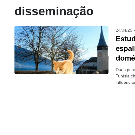
disseminação
24/04/25 
Estud
espal
domé
Duas pesq
Tunísia c
influência