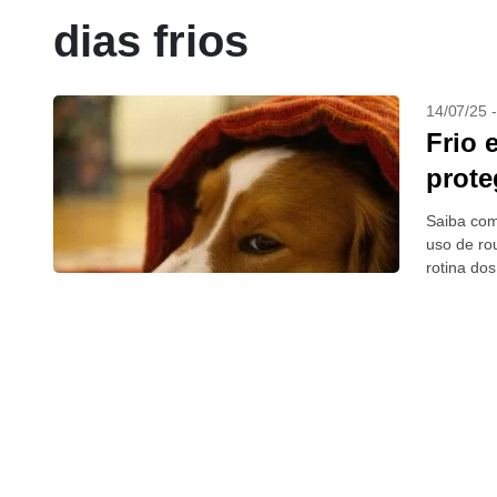
dias frios
14/07/25 
Frio 
prote
Saiba como
uso de ro
rotina do