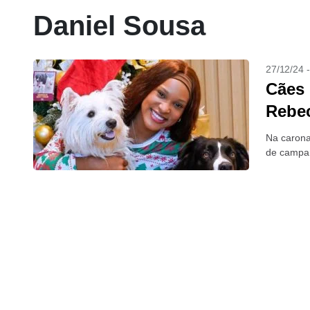
Daniel Sousa
27/12/24 
Cães 
Rebec
Na carona
de campan