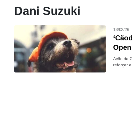
Dani Suzuki
13/02/26 
‘Cãod
Open
Ação da G
reforçar 