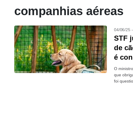
companhias aéreas
04/06/25 
STF j
de cã
é con
O ministr
que obrig
foi quest