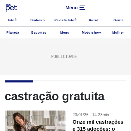
Menu
IstoÉ
Dinheiro
Revista IstoÉ
Rural
Gente
Planeta
Esportes
Menu
Motorshow
Mulher
castração gratuita
23/01/26 - 14:23min
Onze mil castrações
e 315 adoções: o