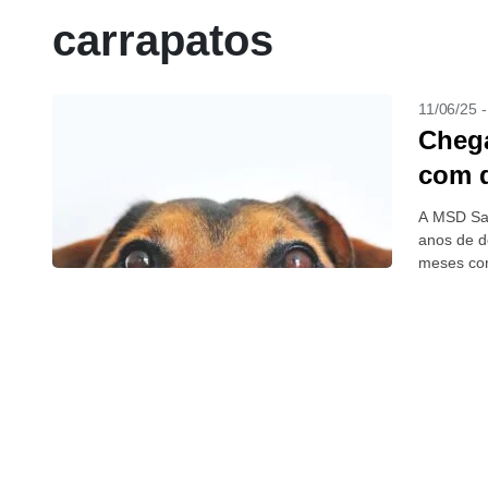
carrapatos
11/06/25 
Chega
com 
A MSD Saú
anos de d
meses con