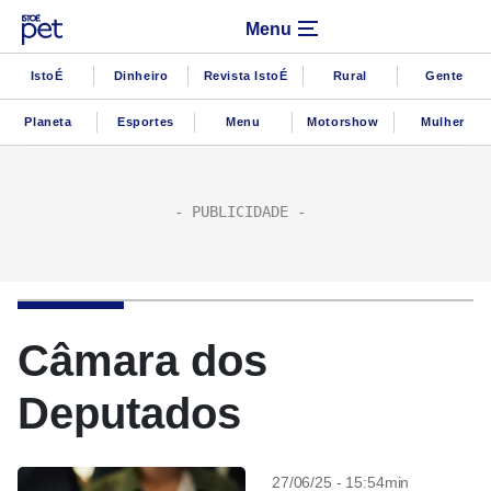
Menu
IstoÉ
Dinheiro
Revista IstoÉ
Rural
Gente
Planeta
Esportes
Menu
Motorshow
Mulher
Câmara dos
Deputados
27/06/25 - 15:54min