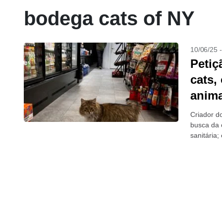
bodega cats of NY
10/06/25 
Petiç
cats,
anima
Criador d
busca da c
sanitária