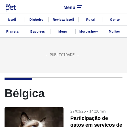
Menu
IstoÉ
Dinheiro
Revista IstoÉ
Rural
Gente
Planeta
Esportes
Menu
Motorshow
Mulher
Bélgica
27/03/25 - 14:28min
Participação de
gatos em serviços de