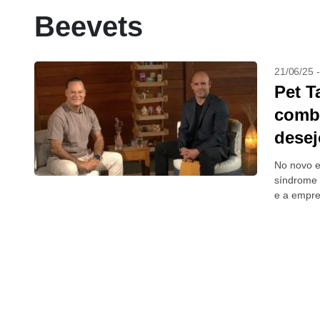
Beevets
21/06/25 
Pet T
combi
desej
No novo e
síndrome 
e a empre