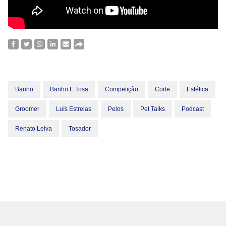
Banho
Banho E Tosa
Competição
Corte
Estética
Groomer
Luís Estrelas
Pelos
Pet Talks
Podcast
Renato Leiva
Tosador