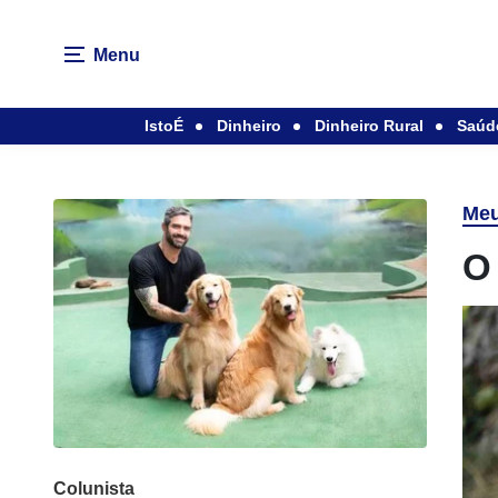
Menu
IstoÉ
Dinheiro
Dinheiro Rural
Saúd
Meu
O 
Colunista