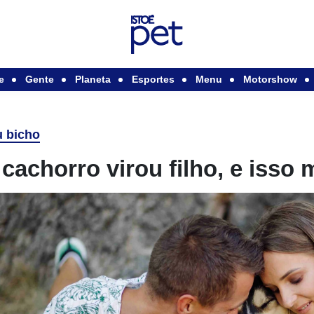
e
Gente
Planeta
Esportes
Menu
Motorshow
 bicho
cachorro virou filho, e isso