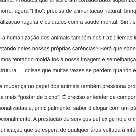
sumo. Produtos que antes eram considerados supérfluos
orro, agora “filho”, precisa de alimentação natural, bri
ialização regular e cuidados com a saúde mental. Sim, 
 a humanização dos animais também nos traz dilemas i
jetando neles nossas próprias carências? Será que sabem
amos tentando moldá-los à nossa imagem e semelhança? 
strutura — coisas que muitas vezes se perdem quando e
a mudança no papel dos animais também pressiona profi
ta mais “gostar de bicho”. É preciso entender de compor
sonalizadas e, principalmente, saber dialogar com um pú
cionalmente. A prestação de serviços pet exige hoje o 
unicação que se espera de qualquer área voltada à infâ