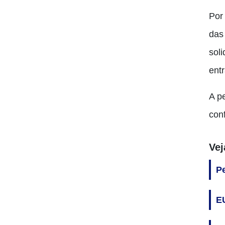
Por
das
sol
ent
A p
con
Ve
P
EU