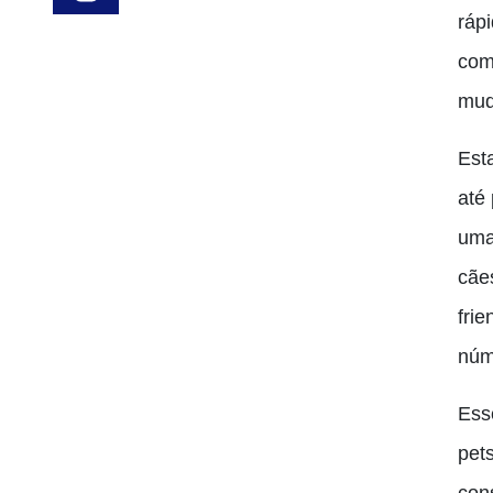
ráp
com 
mud
Est
até
uma
cãe
frie
núm
Ess
pet