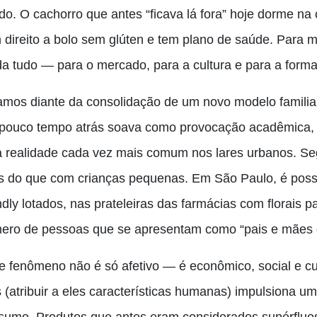
ido. O cachorro que antes “ficava lá fora” hoje dorme na
direito a bolo sem glúten e tem plano de saúde. Para mui
a tudo — para o mercado, para a cultura e para a for
amos diante da consolidação de um novo modelo familia
 pouco tempo atrás soava como provocação acadêmica,
 realidade cada vez mais comum nos lares urbanos. Se
s do que com crianças pequenas. Em São Paulo, é possív
ndly lotados, nas prateleiras das farmácias com florais 
ero de pessoas que se apresentam como “pais e mães d
e fenômeno não é só afetivo — é econômico, social e c
s (atribuir a eles características humanas) impulsiona 