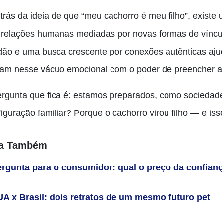
 trás da ideia de que “meu cachorro é meu filho”, exist
 relações humanas mediadas por novas formas de víncul
idão e uma busca crescente por conexões autênticas aj
ram nesse vácuo emocional com o poder de preencher a
ergunta que fica é: estamos preparados, como sociedade
figuração familiar?
Porque o cachorro virou filho — e is
ja Também
ergunta para o consumidor: qual o preço da confian
A x Brasil: dois retratos de um mesmo futuro pet