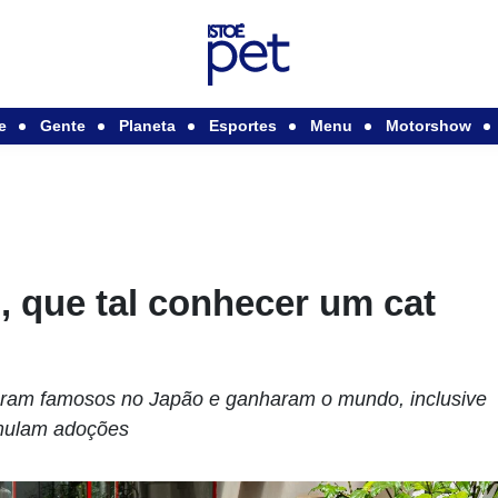
e
Gente
Planeta
Esportes
Menu
Motorshow
, que tal conhecer um cat
aram famosos no Japão e ganharam o mundo, inclusive
imulam adoções