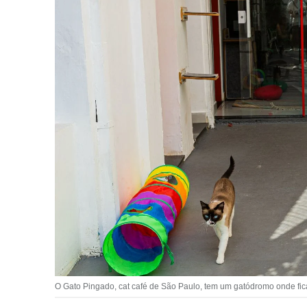
O Gato Pingado, cat café de São Paulo, tem um gatódromo onde fica