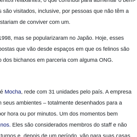
ntos relaxantes, o que contribui para aumentar o bem-
são visitados, inclusive, por pessoas que não têm a
stariam de conviver com um.
 1998, mas se popularizaram no Japão. Hoje, esses
postas que vão desde espaços em que os felinos são
ão dos bichanos em parceria com alguma ONG.
fé
Mocha
, rede com 31 unidades pelo país. A empresa
m seus ambientes – totalmente desenhados para a
 por hora ou por minutos. Um dos momentos bem
inos.
Eles são considerados membros do staff e não
 turnos e, depois de um período, vão para suas casas