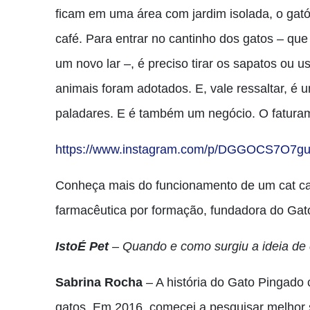
ficam em uma área com jardim isolada, o gat
café. Para entrar no cantinho dos gatos – que
um novo lar –, é preciso tirar os sapatos ou 
animais foram adotados. E, vale ressaltar, 
paladares. E é também um negócio. O faturam
https://www.instagram.com/p/DGGOCS7O7gu
Conheça mais do funcionamento de um cat caf
farmacêutica por formação, fundadora do Gato
IstoÉ Pet
– Quando e como surgiu a ideia de c
Sabrina Rocha
– A história do Gato Pingad
gatos. Em 2016, comecei a pesquisar melhor s