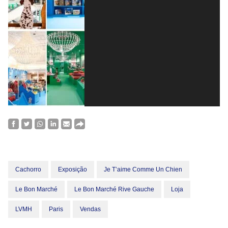
Cachorro
Exposição
Je T’aime Comme Un Chien
Le Bon Marché
Le Bon Marché Rive Gauche
Loja
LVMH
Paris
Vendas