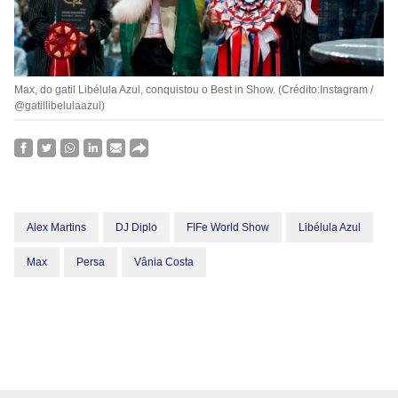
Max, do gatil Libélula Azul, conquistou o Best in Show. (Crédito:Instagram /
@gatillibelulaazul)
Alex Martins
DJ Diplo
FIFe World Show
Libélula Azul
Max
Persa
Vânia Costa