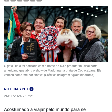
O gato Diplo foi batizado com o nome do DJ e produtor musical norte-
americano que abriu o show de Madonna na praia de Copacabana. Ele
venceu como 'melhor filhote'. (Crédito: Instagram / @alexddaruma)
NOTÍCIAS PET
i
26/11/2024 - 17:21
Acostumado a viajar pelo mundo para se