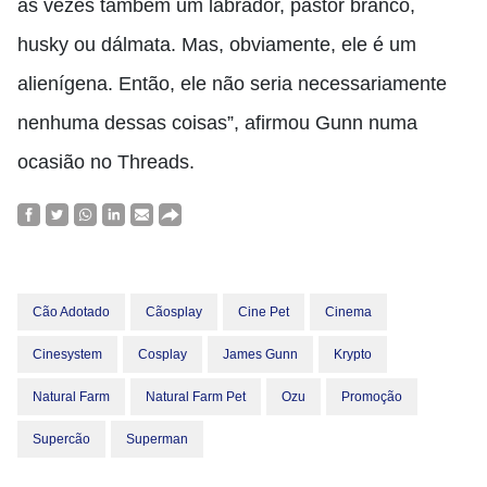
às vezes também um labrador, pastor branco,
husky ou dálmata. Mas, obviamente, ele é um
alienígena. Então, ele não seria necessariamente
nenhuma dessas coisas”, afirmou Gunn numa
ocasião no Threads.
Cão Adotado
Cãosplay
Cine Pet
Cinema
Cinesystem
Cosplay
James Gunn
Krypto
Natural Farm
Natural Farm Pet
Ozu
Promoção
Supercão
Superman