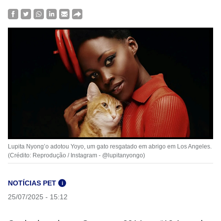
Lupita Nyong’o adotou Yoyo, um gato resgatado em abrigo em Los Angeles.
(Crédito: Reprodução / Instagram - @lupitanyongo)
NOTÍCIAS PET
i
25/07/2025 - 15:12