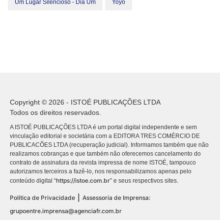
Um Lugar Silencioso - Dia Um
Yoyo
Copyright © 2026 - ISTOÉ PUBLICAÇÕES LTDA
Todos os direitos reservados.
A ISTOÉ PUBLICAÇÕES LTDA é um portal digital independente e sem
vinculação editorial e societária com a EDITORA TRES COMÉRCIO DE
PUBLICACÕES LTDA (recuperação judicial). Informamos também que não
realizamos cobranças e que também não oferecemos cancelamento do
contrato de assinatura da revista impressa de nome ISTOÉ, tampouco
autorizamos terceiros a fazê-lo, nos responsabilizamos apenas pelo
https://istoe.com.br
conteúdo digital “
” e seus respectivos sites.
|
Política de Privacidade
Assessoria de Imprensa:
grupoentre.imprensa@agenciafr.com.br