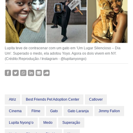
Lupita teve de contracenar com um gato em ‘Um Lugar Silencioso – Dia
Um’. Superado o medo, ela adotou Yoyo. Agora os dois vivem em NY.
(Crédito:Reprodução / Instagram - @lupitanyongo)
Atriz
Best Friends Pet Adoption Center
Catlover
Cinema
Filme
Gato
Gato Laranja
Jimmy Fallon
Lupita Nyong’o
Medo
Superação