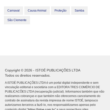
Carnaval
Causa Animal
Proteção
Samba
São Clemente
Copyright © 2026 - ISTOÉ PUBLICAÇÕES LTDA
Todos os direitos reservados.
A ISTOÉ PUBLICAÇÕES LTDA é um portal digital independente e sem
vinculação editorial e societária com a EDITORA TRES COMÉRCIO DE
PUBLICACÕES LTDA (recuperação judicial). Informamos também que não
realizamos cobranças e que também não oferecemos cancelamento do
contrato de assinatura da revista impressa de nome ISTOÉ, tampouco
autorizamos terceiros a fazê-lo, nos responsabilizamos apenas pelo
https://istoe.com.br
conteúdo digital “
” e seus respectivos sites.